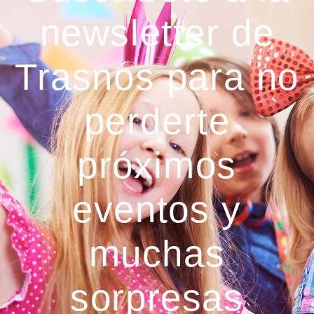
newsletter de
Trasnos para no
perderte
próximos
eventos y
muchas
sorpresas