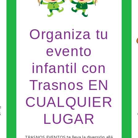
os
a
Organiza tu
evento
familiar
infantil con
Trasnos EN
CUALQUIER
e
s
LUGAR
o
TRASNOS EVENTOS te lleva la diversión allá