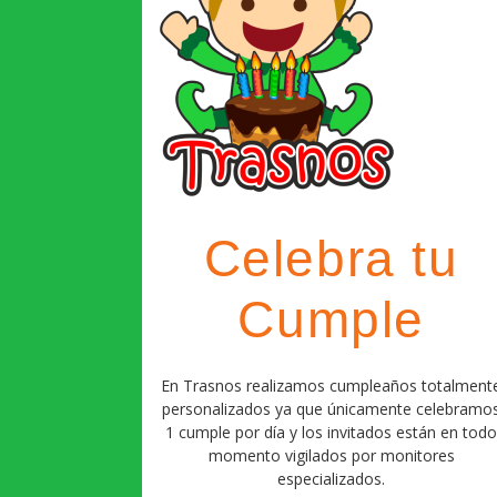
Servici
Concili
Hacemos más fácil la conciliación 
Celebra tu
¡Reserva ya tu plaza!
Cumple
En Trasnos realizamos cumpleaños totalment
personalizados ya que únicamente celebramo
1 cumple por día y los invitados están en tod
momento vigilados por monitores
especializados.