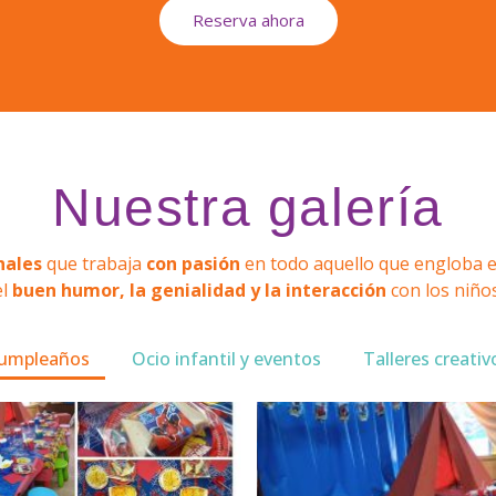
Reserva ahora
Nuestra galería
Reservar ahora
nales
que trabaja
con pasión
en todo aquello que engloba e
el
buen humor, la genialidad y la interacción
con los niños
umpleaños
Ocio infantil y eventos
Talleres creativ