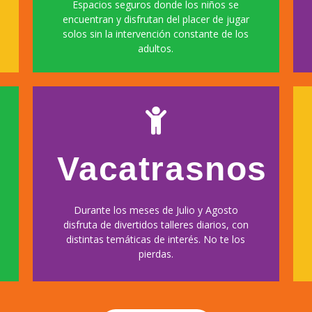
Espacios seguros donde los niños se
encuentran y disfrutan del placer de jugar
solos sin la intervención constante de los
adultos.
Vacatrasnos
Durante los meses de Julio y Agosto
disfruta de divertidos talleres diarios, con
Reservar ahora
distintas temáticas de interés. No te los
pierdas.